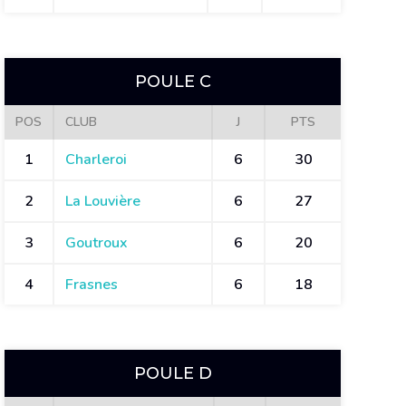
POULE C
POS
CLUB
J
PTS
1
Charleroi
6
30
2
La Louvière
6
27
3
Goutroux
6
20
4
Frasnes
6
18
POULE D