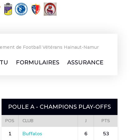
ement de Football Vétérans Hainaut-Namur
TU
FORMULAIRES
ASSURANCE
POULE A - CHAMPIONS PLAY-OFFS
POS
CLUB
J
PTS
1
Buffalos
6
53