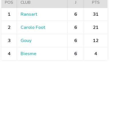
POS
CLUB
J
PTS
1
Ransart
6
31
2
Carolo Foot
6
21
3
Gouy
6
12
4
Biesme
6
4