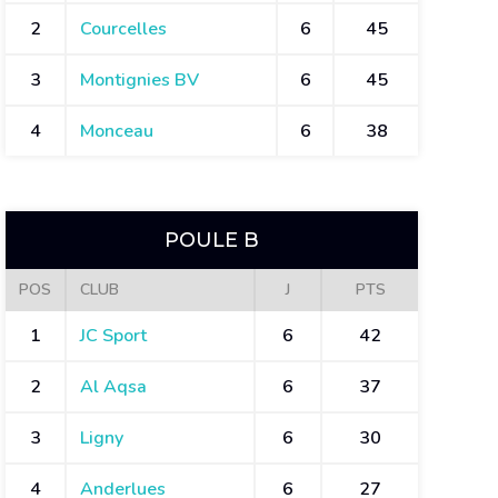
2
Courcelles
6
45
3
Montignies BV
6
45
4
Monceau
6
38
POULE B
POS
CLUB
J
PTS
1
JC Sport
6
42
2
Al Aqsa
6
37
3
Ligny
6
30
4
Anderlues
6
27