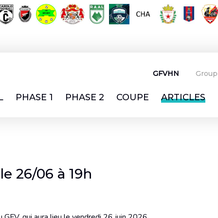
GFVHN
Group
L
PHASE 1
PHASE 2
COUPE
ARTICLES
le 26/06 à 19h
 GFV, qui aura lieu le vendredi 26 juin 2026