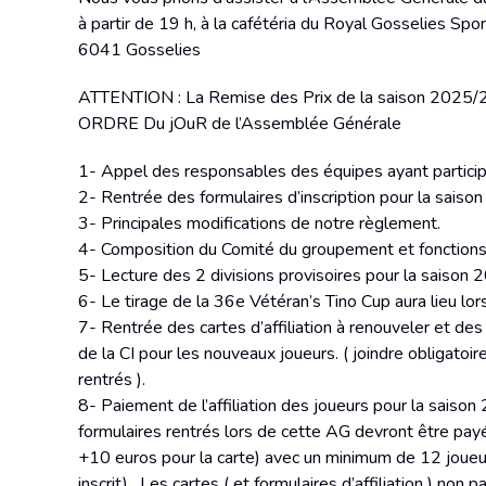
à partir de 19 h, à la cafétéria du Royal Gosselies Spo
6041 Gosselies
ATTENTION : La Remise des Prix de la saison 2025/20
ORDRE Du jOuR de l’Assemblée Générale
1- Appel des responsables des équipes ayant partici
2- Rentrée des formulaires d’inscription pour la saison
3- Principales modifications de notre règlement.
4- Composition du Comité du groupement et fonction
5- Lecture des 2 divisions provisoires pour la saiso
6- Le tirage de la 36e Vétéran’s Tino Cup aura lieu lo
7- Rentrée des cartes d’affiliation à renouveler et des
de la CI pour les nouveaux joueurs. ( joindre obligatoi
rentrés ).
8- Paiement de l’affiliation des joueurs pour la sai
formulaires rentrés lors de cette AG devront être pay
+10 euros pour la carte) avec un minimum de 12 joueur
inscrit) . Les cartes ( et formulaires d’affiliation ) no