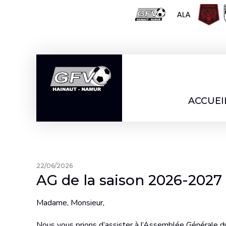
Aller
au
contenu
ACCUEI
22/06/2026
AG de la saison 2026-2027 
Madame, Monsieur,
Nous vous prions d’assister à l’Assemblée Générale du