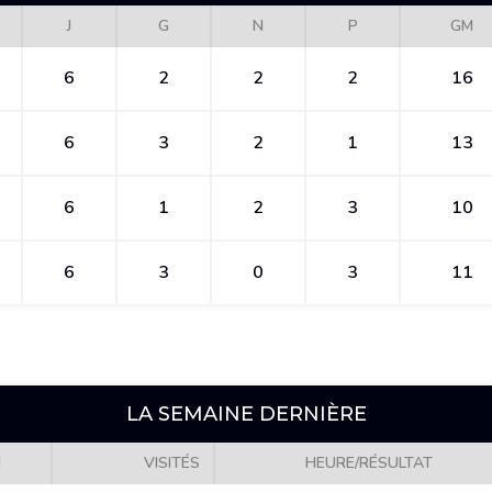
J
G
N
P
GM
6
2
2
2
16
6
3
2
1
13
6
1
2
3
10
6
3
0
3
11
LA SEMAINE DERNIÈRE
H
VISITÉS
HEURE/RÉSULTAT