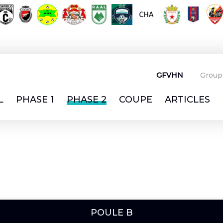
GFVHN
Group
L
PHASE 1
PHASE 2
COUPE
ARTICLES
POULE B