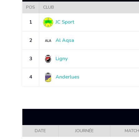
POS
CLUB
1
JC Sport
2
Al Aqsa
3
Ligny
4
Anderlues
DATE
JOURNÉE
MATC