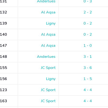
131
Anderlues
0 - 3
132
Al Aqsa
2 - 2
139
Ligny
0 - 2
140
Al Aqsa
0 - 2
147
Al Aqsa
1 - 0
148
Anderlues
3 - 1
155
JC Sport
3 - 6
156
Ligny
1 - 5
123
JC Sport
4 - 4
163
JC Sport
4 - 4